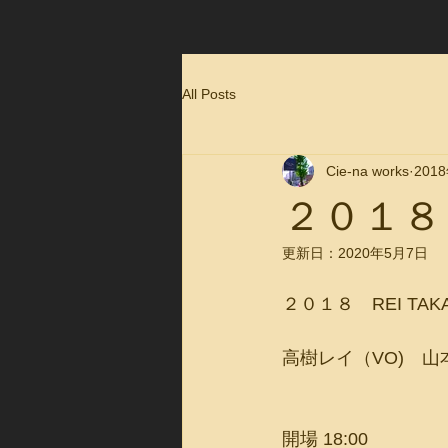
All Posts
Cie-na works
201
２０１８ R
更新日：
2020年5月7日
２０１８　REI TAKAG
高樹レイ（VO)　山
開場 18:00