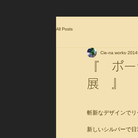
All Posts
Cie-na works
201
『 ポー
展 』
斬新なデザインでリ
新しいシルバーで日