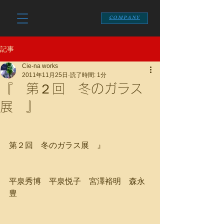
COMPANY
記事
Cie-na works
2011年11月25日
読了時間: 1分
『 第２回 冬のガラス
展 』
第２回　冬のガラス展　』
平泉秀博　平泉悦子　宮澤裕明　森永
豊